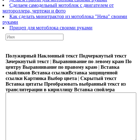
Сделаем самодельный мотоблок с двигателем от
мотороллера, чертежи и фото
Как сделать минитрактор из мотоблока "Нева" своими
руками
Прицеп для мотоблока своими руками
Полужирный
Наклонный текст
Подчеркнутый текст
Зачеркнутый текст
|
Выравнивание по левому краю
По
центру
Выравнивание по правому краю
|
Вставка
смайликов
Вставка ссылки
Вставка защищенной
ссылки
Картинка
Выбор цвета
|
Скрытый текст
Вставка цитаты
Преобразовать выбранный текст из
транслитерации в кириллицу
Вставка спойлера