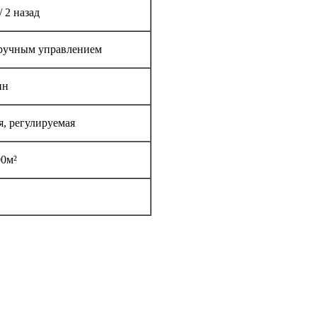
/ 2 назад
 ручным управлением
ин
я, регулируемая
00м²