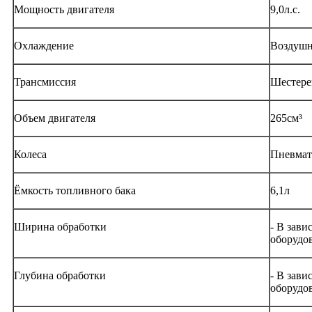
Мощность двигателя
9
,0л.с.
Охлаждение
Воздушн
Трансмиссия
Шестере
Объем двигателя
265см³
Колеса
Пневмат
Ёмкость топливного бака
6,1л
Ширина обработки
- В зави
оборудо
Глубина обработки
- В зави
оборудо