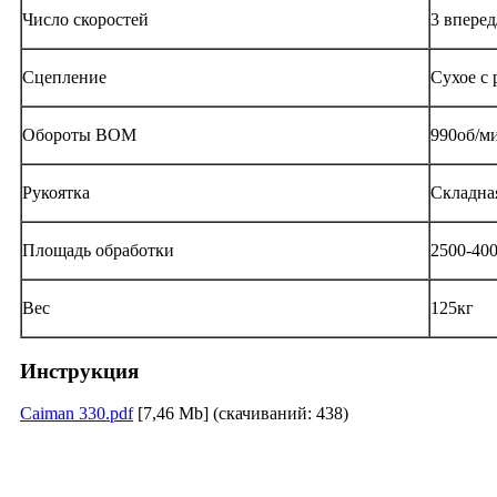
Число скоростей
3 вперед
Сцепление
Сухое с
Обороты ВОМ
990об/м
Рукоятка
Складна
Площадь обработки
2500-40
Вес
125кг
Инструкция
Caiman 330.pdf
[7,46 Mb] (cкачиваний: 438)