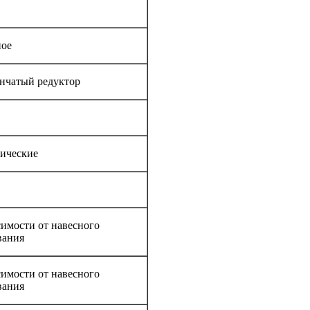
ое
нчатый редуктор
ические
симости от навесного
вания
симости от навесного
вания