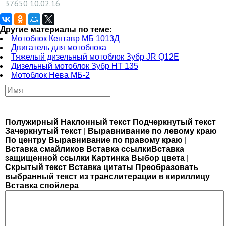
37650
10.02.16
Другие материалы по теме:
Мотоблок Кентавр МБ 1013Д
Двигатель для мотоблока
Тяжелый дизельный мотоблок Зубр JR Q12E
Дизельный мотоблок Зубр НТ 135
Мотоблок Нева МБ-2
Полужирный
Наклонный текст
Подчеркнутый текст
Зачеркнутый текст
|
Выравнивание по левому краю
По центру
Выравнивание по правому краю
|
Вставка смайликов
Вставка ссылки
Вставка
защищенной ссылки
Картинка
Выбор цвета
|
Скрытый текст
Вставка цитаты
Преобразовать
выбранный текст из транслитерации в кириллицу
Вставка спойлера