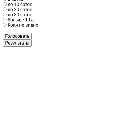
до 10 соток
до 20 соток
до 30 соток
больше 1 Га
Края не видно
Голосовать
Результаты