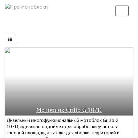
Toggle
navigat
Мотоблок Grillo G 107D
Дизельный многофункциональный мотоблок Grillo G
107D, идеально подойдет для обработки участков
средней площади, а так же для уборки территорий и