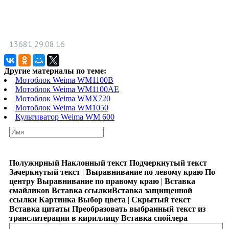
13681
29.08.16
Другие материалы по теме:
Мотоблок Weima WM1100B
Мотоблок Weima WM1100AE
Мотоблок Weima WMX720
Мотоблок Weima WM1050
Культиватор Weima WM 600
Полужирный
Наклонный текст
Подчеркнутый текст
Зачеркнутый текст
|
Выравнивание по левому краю
По
центру
Выравнивание по правому краю
|
Вставка
смайликов
Вставка ссылки
Вставка защищенной
ссылки
Картинка
Выбор цвета
|
Скрытый текст
Вставка цитаты
Преобразовать выбранный текст из
транслитерации в кириллицу
Вставка спойлера